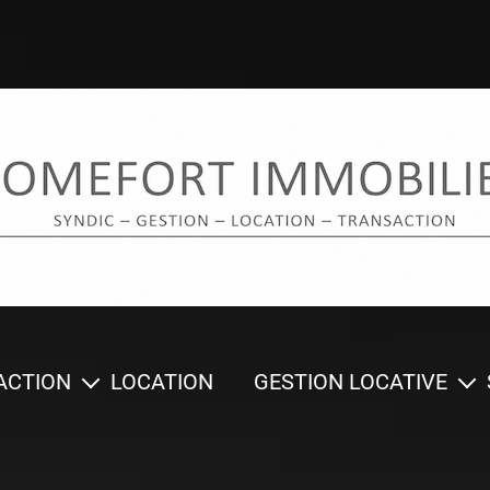
ACTION
LOCATION
GESTION LOCATIVE
erlocuteurs
Notre métier
Notre
 vendre
Demander une
Dema