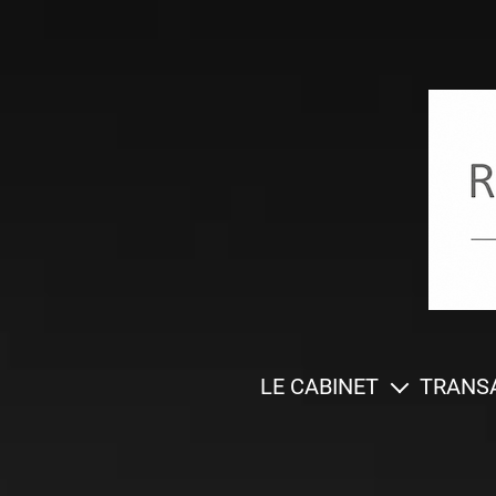
LE CABINET
TRANS
Présentation
Vos int
Ils nous ont
Biens à