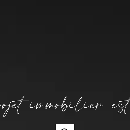
proposition de gestion
propo
ion
projet immobilier e