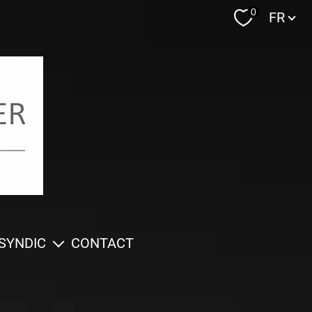
Langue
0
FR
SYNDIC
CONTACT
 métier
nder une