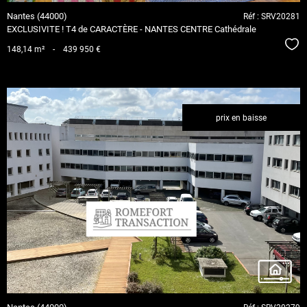
Nantes (44000)
Réf : SRV20281
EXCLUSIVITE ! T4 de CARACTÈRE - NANTES CENTRE Cathédrale
Séle
148,14 m²
-
439 950 €
prix en baisse
voir le
bien