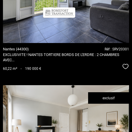
bien
Nantes (44300)
Réf : SRV20301
EXCLUSIVITE ! NANTES TORTIERE BORDS DE L'ERDRE : 2 CHAMBRES
AVEC...
Séle
60,22 m²
-
190 000 €
exclusif
voir le