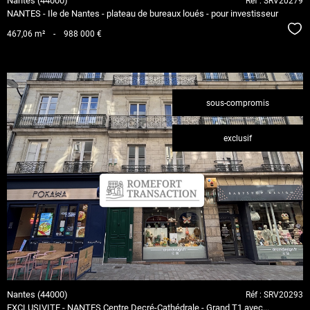
Nantes (44000)
Réf : SRV20279
NANTES - Ile de Nantes - plateau de bureaux loués - pour investisseur
Séle
467,06 m²
-
988 000 €
sous-compromis
exclusif
voir le
bien
Nantes (44000)
Réf : SRV20293
EXCLUSIVITE - NANTES Centre Decré-Cathédrale - Grand T1 avec...