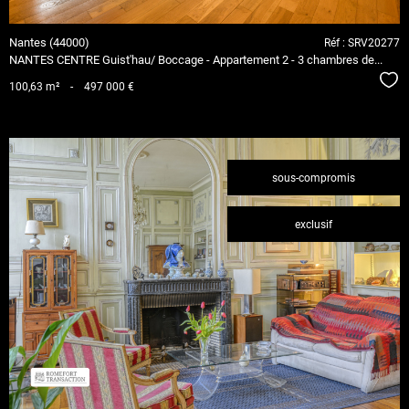
Nantes (44000)
Réf : SRV20277
NANTES CENTRE Guist'hau/ Boccage - Appartement 2 - 3 chambres de...
Séle
100,63 m²
-
497 000 €
sous-compromis
exclusif
voir le
bien