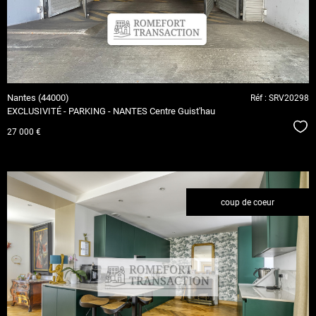
Nantes (44000)
Réf : SRV20298
EXCLUSIVITÉ - PARKING - NANTES Centre Guist'hau
Séle
27 000 €
coup de coeur
voir le
bien