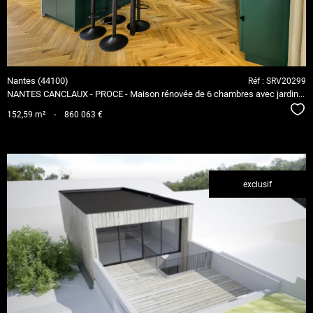
Nantes (44100)
Réf : SRV20299
NANTES CANCLAUX - PROCE - Maison rénovée de 6 chambres avec jardin...
Séle
152,59 m²
-
860 063 €
exclusif
voir le
bien