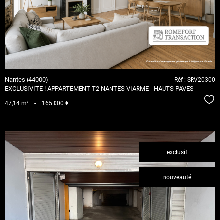
bien
Nantes (44000)
Réf : SRV20300
EXCLUSIVITE ! APPARTEMENT T2 NANTES VIARME - HAUTS PAVES
Séle
47,14 m²
-
165 000 €
exclusif
nouveauté
voir le
bien