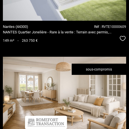
Nantes (44300)
Réf : RVTE10000609
NANTES Quartier Jonelière - Rare à la vente : Terrain avec permis,...
Séle
149 m²
-
263 750 €
sous-compromis
voir le
bien