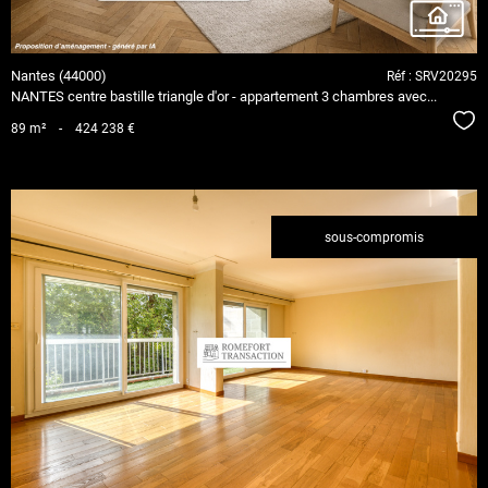
Nantes (44000)
Réf : SRV20295
NANTES centre bastille triangle d'or - appartement 3 chambres avec...
Séle
89 m²
-
424 238 €
sous-compromis
voir le
bien