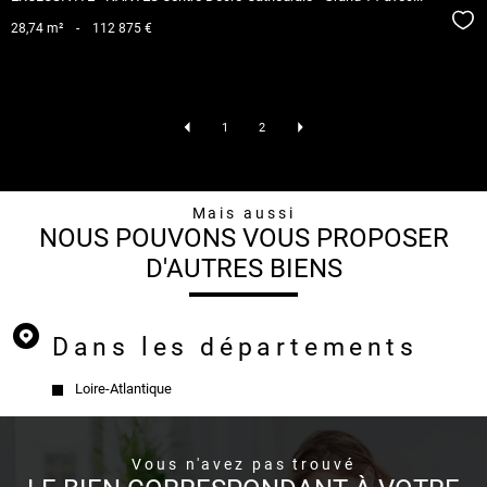
Séle
28,74 m²
-
112 875 €
1
2
mais aussi
NOUS POUVONS VOUS PROPOSER
D'AUTRES BIENS
Dans les départements
Loire-Atlantique
vous n'avez pas trouvé