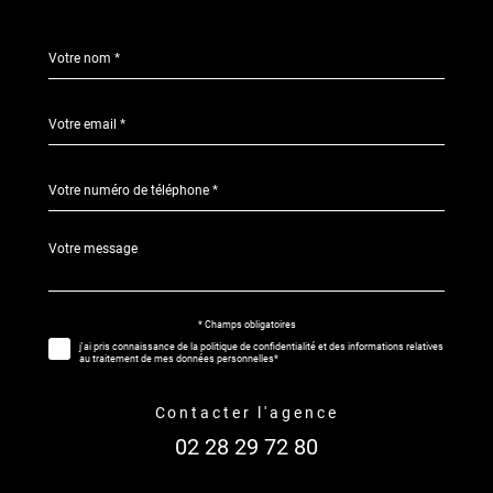
Nom
Fieldset
*
par
défaut
email
*
Téléphone
*
Message
Fieldset
*
par
défaut
* Champs obligatoires
Validation
j'ai pris connaissance de la politique de confidentialité et des informations relatives
au traitement de mes données personnelles*
contacter l'agence
02 28 29 72 80