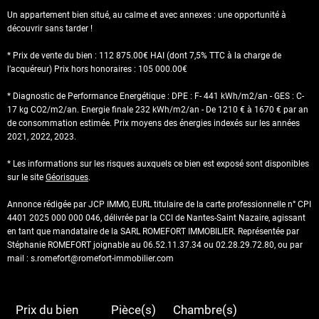
Un appartement bien situé, au calme et avec annexes : une opportunité à
découvrir sans tarder !
* Prix de vente du bien : 112 875.00€ HAI (dont 7,5% TTC à la charge de
l’acquéreur) Prix hors honoraires : 105 000.00€
* Diagnostic de Performance Energétique : DPE : F- 441 kWh/m2/an - GES : C-
17 kg CO2/m2/an. Energie finale 232 kWh/m2/an - De 1210 € à 1670 € par an
de consommation estimée. Prix moyens des énergies indexés sur les années
2021, 2022, 2023.
* Les informations sur les risques auxquels ce bien est exposé sont disponibles
sur le site
Géorisques
.
Annonce rédigée par JCP IMMO, EURL titulaire de la carte professionnelle n° CPI
4401 2025 000 000 046, délivrée par la CCI de Nantes-Saint Nazaire, agissant
en tant que mandataire de la SARL ROMEFORT IMMOBILIER. Représentée par
Stéphanie ROMEFORT joignable au 06.52.11.37.34 ou 02.28.29.72.80, ou par
mail : s.romefort@romefort-immobilier.com
Prix du bien
Pièce(s)
Chambre(s)