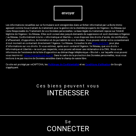
Validation
envoyer
Les informations recueillies sur ce formulaire sont enregistrées dans un fichier informatisé par La Boite Immo
agissant comme Sous-traitant du traitement pour la gestion de la clientèle/prospects de l'Agence / du Réseau qui
reste Responsable du Traitement de vos Données personnelles. La base légale du traitement repose sur l'intérêt
légitime de l'Agence / du Réseau. Elles sont conservées jusqu'à demande de suppression et sont destinées à l'Agence
/ au Réseau. Conformément à la loi « informatique et libertés », vous disposez des droits d’accès, de rectification,
d’effacement, d’opposition, de limitation et de portabilité de vos données. Vous pouvez retirer votre consentement
à tout moment en contactant directement l’Agence / Le Réseau. Consultez le site
https://cnil.fr/fr
pour plus
d’informations sur vos droits. Si vous estimez, après avoir contacté l'Agence / le Réseau, que vos droits «
Informatique et Libertés » ne sont pas respectés, vous pouvez adresser une réclamation à la CNIL. Nous vous
informons de l’existence de la liste d'opposition au démarchage téléphonique « Bloctel », sur laquelle vous pouvez
vous inscrire ici :
https://www.bloctel.gouv.fr
. Dans le cadre de la protection des Données personnelles, nous vous
invitons à ne pas inscrire de Données sensibles dans le champ de saisie libre.
Ce site est protégé par reCAPTCHA, les
Politiques de Confidentialité
et es
Conditions d'utilisation
de Google
s'appliquent.
ces biens peuvent vous
INTÉRESSER
se
CONNECTER