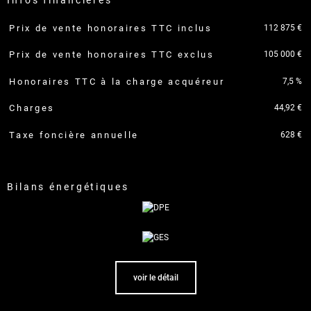
infos financières
112 875 €
Prix de vente honoraires TTC inclus
Caractéristiques
Valeurs
105 000 €
Prix de vente honoraires TTC exclus
7,5 %
Honoraires TTC à la charge acquéreur
44,92 €
Charges
628 €
Taxe foncière annuelle
bilans énergétiques
voir le détail