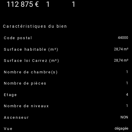
112 875 €
1
1
caractéristiques du bien
44000
Code postal
Caractéristiques
Valeurs
28,74 m²
Surface habitable (m²)
28,74 m²
Surface loi Carrez (m²)
1
Nombre de chambre(s)
1
Nombre de pièces
4
Etage
1
Nombre de niveaux
NON
Ascenseur
dégagée
Vue