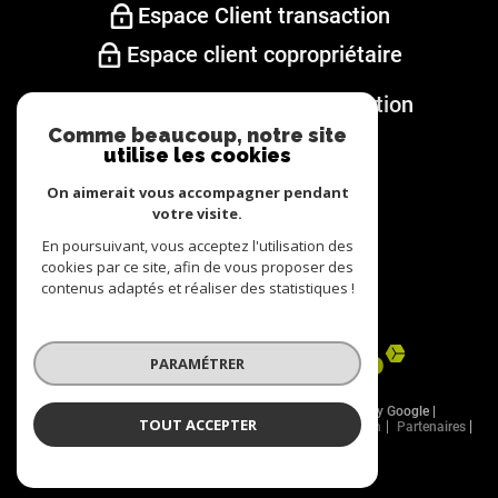
Espace Client transaction
Espace client copropriétaire
Espace client gestion/location
Comme beaucoup, notre site
utilise les cookies
nous
SUIVRE
On aimerait vous accompagner pendant
votre visite.
En poursuivant, vous acceptez l'utilisation des
cookies par ce site, afin de vous proposer des
contenus adaptés et réaliser des statistiques !
nous
ADHÉRONS
PARAMÉTRER
© 2026 | Tous droits réservés | Traduction powered by Google |
TOUT ACCEPTER
Nos honoraires
Plan du site
Mentions légales
Admin
Partenaires
Politique RGPD
Cookies